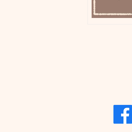
玥
yueprin
統一編號：
800 高