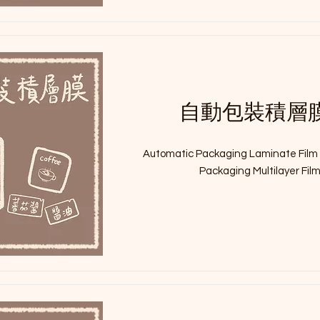
自動包裝積層
Automatic Packaging Laminate Film 
Packaging Multilayer Fil