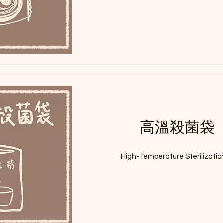
高溫殺菌袋
High-Temperature Sterilizati