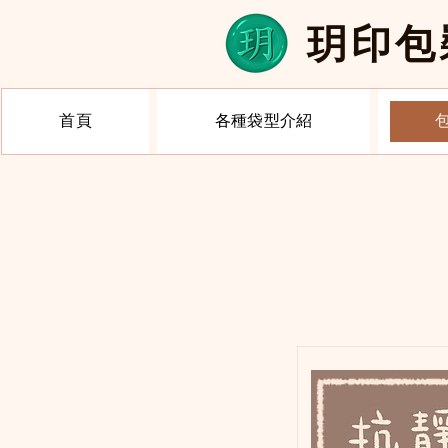
​玥印
首頁
各種袋型介紹