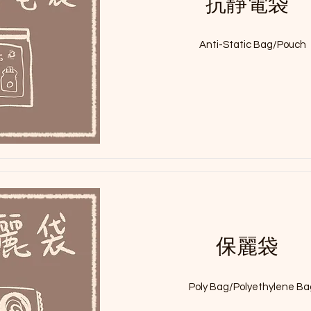
抗靜電袋
Anti-Static Bag/Pouch
保麗袋
Poly Bag/Polyethylene Ba