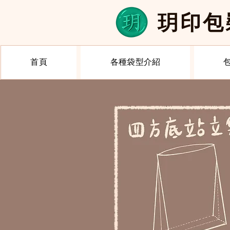
​玥印
首頁
各種袋型介紹
< Back